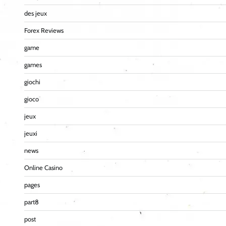
des jeux
Forex Reviews
game
games
giochi
gioco
jeux
jeuxi
news
Online Casino
pages
part8
post