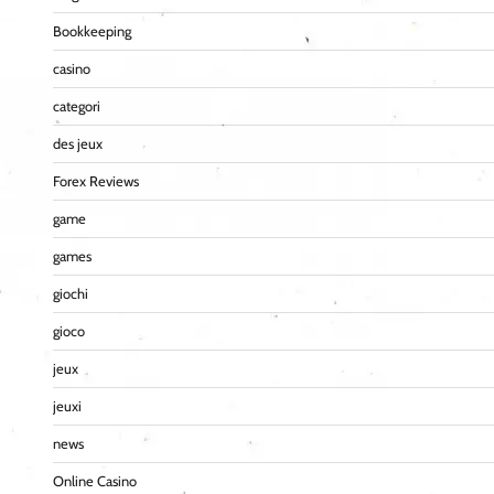
Bookkeeping
casino
categori
des jeux
Forex Reviews
game
games
giochi
gioco
jeux
jeuxi
news
Online Casino