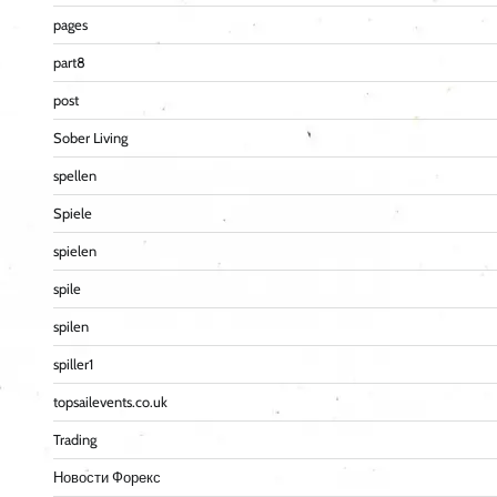
pages
part8
post
Sober Living
spellen
Spiele
spielen
spile
spilen
spiller1
topsailevents.co.uk
Trading
Новости Форекс