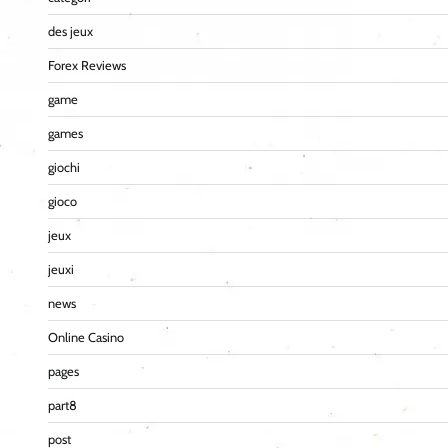
des jeux
Forex Reviews
game
games
giochi
gioco
jeux
jeuxi
news
Online Casino
pages
part8
post