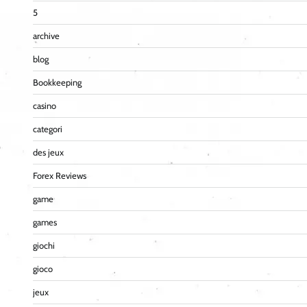
5
archive
blog
Bookkeeping
casino
categori
des jeux
Forex Reviews
game
games
giochi
gioco
jeux