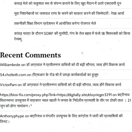
कावड़ मेले को सकुशल रूप से संपन्न कराने के लिए खुद मैदान में उतरे एसएसपी दून
युवा निशानेबाजों पर जसपाल राणा के सपने को साकार करने की जिम्मेदारी : रेखा आर्या
तकनीकी शिक्षा विभाग प्रदेशभर में आयोजित करेगा रोजगार मेले
कांवड़ यात्रा के दौरान SDRF की मुस्तैदी, गंगा के तेज बहाव में फंसे 18 शिवभक्तों को किया
रेस्क्यू
Recent Comments
Williambrole
on
डॉ अग्रवाल ने प्रतीतनगर वासियों को दी बड़ी सौगात, जल्द होंगे विकास कार्य
54.cholteth.com
on
टीएसआर के रोड शो में उमड़ा कार्यकर्ताओं का हुज़ूम
VictorPam
on
डॉ अग्रवाल ने प्रतीतनगर वासियों को दी बड़ी सौगात, जल्द होंगे विकास कार्य
https://bios-fix.com/proxy.php?link=https://digitally.site/eloyrieger3291
on
बद्रीनाथ
विधानसभा उपचुनाव में पत्रकार नवल खाली ने जनता के निर्दलीय प्रत्याशी के तौर पर ठोकी ताल । 21
जून को होगा नामांकन।*
Anthonyphype
on
बद्रीनाथ व मंगलौर उपचुनाव के लिए कांग्रेस ने जारी की प्रत्याशियों की
लिस्ट।