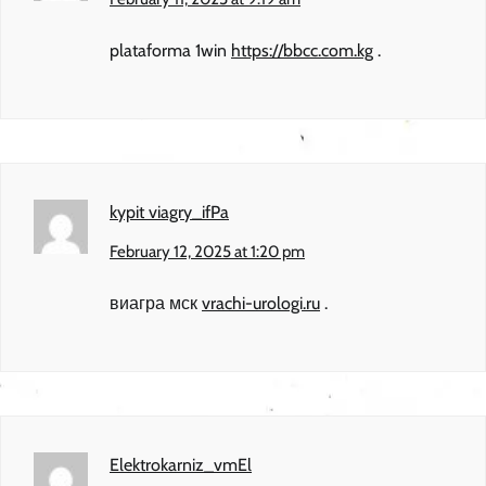
plataforma 1win
https://bbcc.com.kg
.
kypit viagry_ifPa
February 12, 2025 at 1:20 pm
виагра мск
vrachi-urologi.ru
.
Elektrokarniz_vmEl