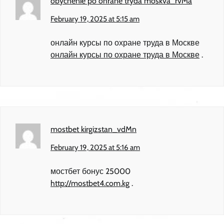
obychenie po ohrane tryda moskva_rvMa
February 19, 2025 at 5:15 am
онлайн курсы по охране труда в Москве
онлайн курсы по охране труда в Москве
.
mostbet kirgizstan_vdMn
February 19, 2025 at 5:16 am
мостбет бонус 25000
http://mostbet4.com.kg
.