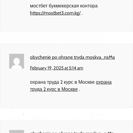
мостбет букмекерская контора
https://mostbet3.com.kg/
.
obychenie po ohrane tryda moskva_nsMa
February 19, 2025 at 5:14 am
охрана труда 2 курс в Москве
охрана
труда 2 курс в Москве
.