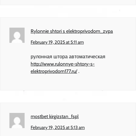
Rylonnie shtori s elektroprivodom_zvpa
February 19, 2025 at 5:11 am
рулонная штора автоматическая
http://www.rulonnye-shtory-s-
elektroprivodom177.ru/
.
mostbet kirgizstan_fspl
February 19, 2025 at 5:13 am