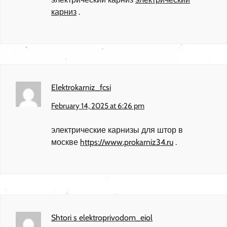
карниз
.
Elektrokarniz_fcsi
February 14, 2025 at 6:26 pm
электрические карнизы для штор в
москве
https://www.prokarniz34.ru
.
Shtori s elektroprivodom_eiol