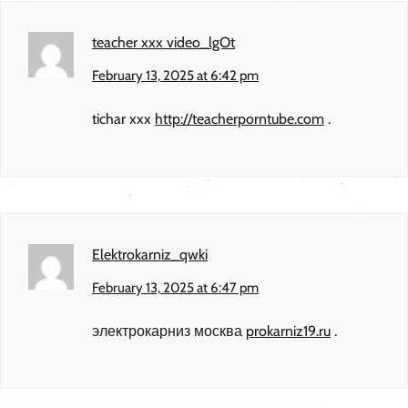
teacher xxx video_lgOt
February 13, 2025 at 6:42 pm
tichar xxx
http://teacherporntube.com
.
Elektrokarniz_qwki
February 13, 2025 at 6:47 pm
электрокарниз москва
prokarniz19.ru
.