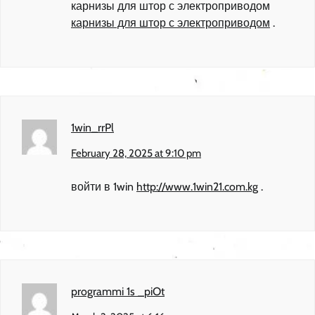
карнизы для штор с электроприводом
карнизы для штор с электроприводом
.
1win_rrPl
February 28, 2025 at 9:10 pm
войти в 1win
http://www.1win21.com.kg
.
programmi 1s _piOt