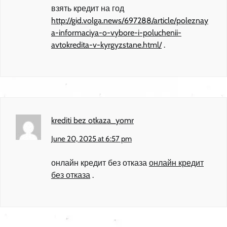
взять кредит на год
http://gid.volga.news/697288/article/poleznay
a-informaciya-o-vybore-i-poluchenii-
avtokredita-v-kyrgyzstane.html/
.
krediti bez otkaza_yomr
June 20, 2025 at 6:57 pm
онлайн кредит без отказа
онлайн кредит
без отказа
.