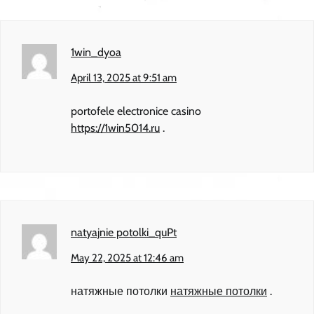
1win_dyoa
April 13, 2025 at 9:51 am
portofele electronice casino
https://1win5014.ru
.
natyajnie potolki_quPt
May 22, 2025 at 12:46 am
натяжные потолки
натяжные потолки
.