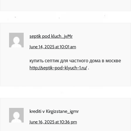
septik pod kluch_jvMr
June 14, 2025 at 10:01 am
купить септик для частного дома в москве
http://septik-pod-klyuch-1.ru/
.
krediti v Kirgizstane_igmr
June 16, 2025 at 10:36 pm