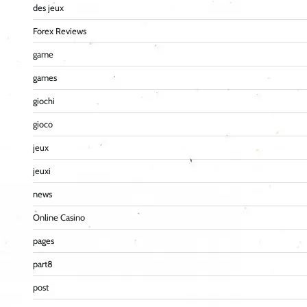
des jeux
Forex Reviews
game
games
giochi
gioco
jeux
jeuxi
news
Online Casino
pages
part8
post