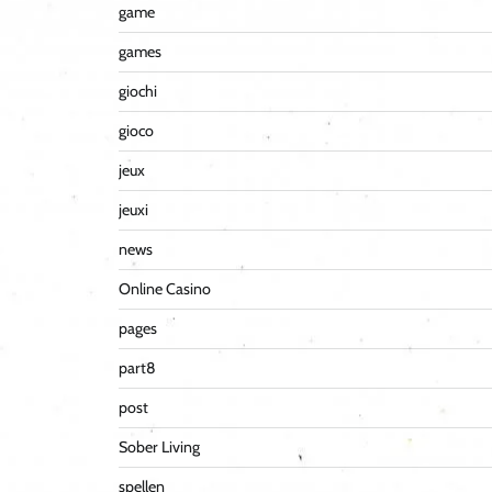
game
games
giochi
gioco
jeux
jeuxi
news
Online Casino
pages
part8
post
Sober Living
spellen