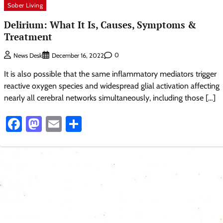
Sober Living
Delirium: What It Is, Causes, Symptoms &
Treatment
0
News Desk
December 16, 2022
It is also possible that the same inflammatory mediators trigger
reactive oxygen species and widespread glial activation affecting
nearly all cerebral networks simultaneously, including those […]
Facebook
Mastodon
Email
Share