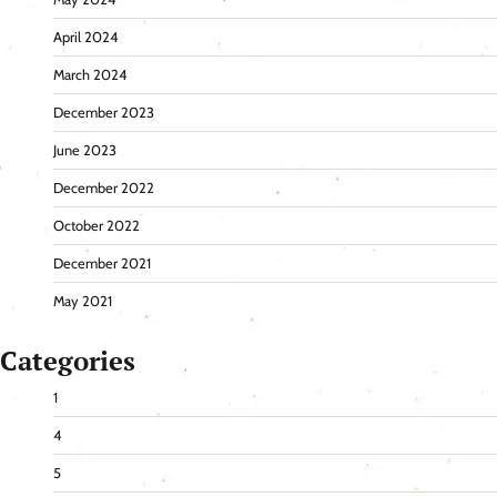
April 2024
March 2024
December 2023
June 2023
December 2022
October 2022
December 2021
May 2021
Categories
1
4
5