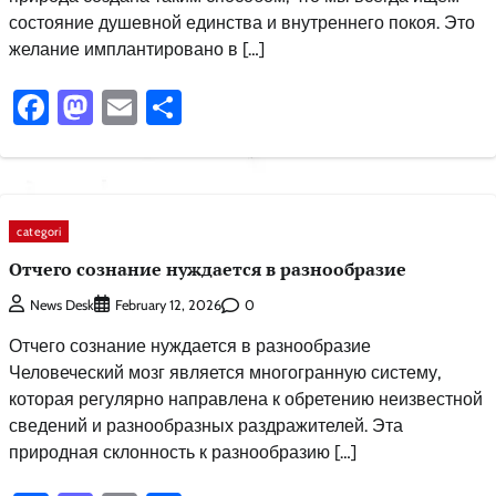
состояние душевной единства и внутреннего покоя. Это
желание имплантировано в […]
Facebook
Mastodon
Email
Share
categori
Отчего сознание нуждается в разнообразие
0
News Desk
February 12, 2026
Отчего сознание нуждается в разнообразие
Человеческий мозг является многогранную систему,
которая регулярно направлена к обретению неизвестной
сведений и разнообразных раздражителей. Эта
природная склонность к разнообразию […]