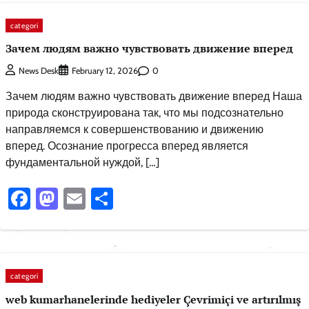
categori
Зачем людям важно чувствовать движение вперед
0
News Desk
February 12, 2026
Зачем людям важно чувствовать движение вперед Наша
природа сконструирована так, что мы подсознательно
направляемся к совершенствованию и движению
вперед. Осознание прогресса вперед является
фундаментальной нуждой, […]
Facebook
Mastodon
Email
Share
categori
web kumarhanelerinde hediyeler Çevrimiçi ve artırılmış