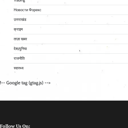
Trading
Новости Форекс
उत्तराखंड
क्राइम
ताज़ा खबर
देश/दुनिया
राजनीति
स्वास्थ्य
!-- Google tag (gtag.js) -->
Follow Us On: