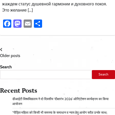
жаждем статус душевной гармонии и духовного покоя.
Это желание […]
Facebook
Mastodon
Email
Share
Posts
Older posts
navigation
Search
Search
Recent Posts
डीआईटी विश्वविद्यालय ने दो दिवसीय ‘दीक्षारंभ 2026’ ओरिएंटेशन कार्यक्रम का किया
आयोजन
“पीड़ित महिला को किसी भी समस्या के समाधान व न्याय हेतु आयोग सदैव उनके साथ;