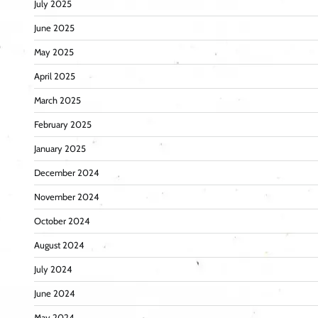
July 2025
June 2025
May 2025
April 2025
March 2025
February 2025
January 2025
December 2024
November 2024
October 2024
August 2024
July 2024
June 2024
May 2024