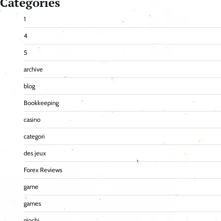
Categories
1
4
5
archive
blog
Bookkeeping
casino
categori
des jeux
Forex Reviews
game
games
giochi