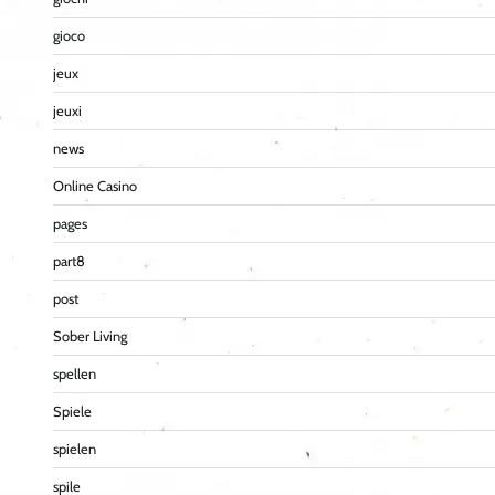
gioco
jeux
jeuxi
news
Online Casino
pages
part8
post
Sober Living
spellen
Spiele
spielen
spile