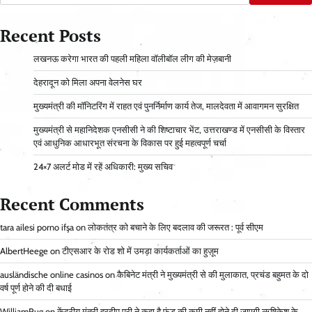
Recent Posts
लखनऊ करेगा भारत की पहली महिला वॉलीबॉल लीग की मेज़बानी
देहरादून को मिला अपना वेलनेस घर
मुख्यमंत्री की मॉनिटरिंग में राहत एवं पुनर्निर्माण कार्य तेज, मालदेवता में आवागमन सुरक्षित
मुख्यमंत्री से महानिदेशक एनसीसी ने की शिष्टाचार भेंट, उत्तराखण्ड में एनसीसी के विस्तार
एवं आधुनिक आधारभूत संरचना के विकास पर हुई महत्वपूर्ण चर्चा
24×7 अलर्ट मोड में रहें अधिकारी: मुख्य सचिव
Recent Comments
tara ailesi porno ifşa
on
लोकतंत्र को बचाने के लिए बदलाव की जरूरत : पूर्व सीएम
AlbertHeege
on
टीएसआर के रोड शो में उमड़ा कार्यकर्ताओं का हुज़ूम
ausländische online casinos
on
कैबिनेट मंत्री ने मुख्यमंत्री से की मुलाकात, प्रचंड बहुमत के दो
वर्ष पूर्ण होने की दी बधाई
WilliamRug
on
केंद्रीय मंत्री हरदीप पुरी ने कहा है फंड की कमी नहीं होने दी जाएगी ऋषिकेश के