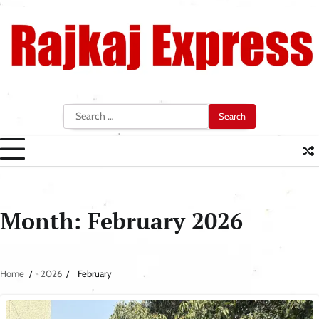
Skip
to
content
Search
for:
Month:
February 2026
Home
2026
February