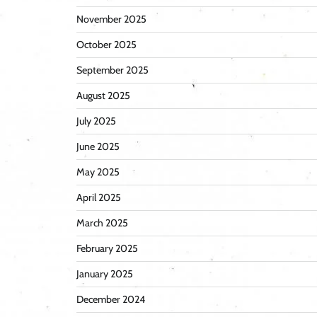
November 2025
October 2025
September 2025
August 2025
July 2025
June 2025
May 2025
April 2025
March 2025
February 2025
January 2025
December 2024