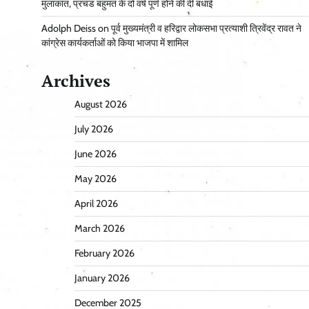
मुलाकात, प्रचंड बहुमत के दो वर्ष पूर्ण होने की दी बधाई
Adolph Deiss
on
पूर्व मुख्यमंत्री व हरिद्वार लोकसभा प्रत्याशी त्रिवेंद्र रावत ने
कांग्रेस कार्यकर्ताओं को किया भाजपा में शामिल
Archives
August 2026
July 2026
June 2026
May 2026
April 2026
March 2026
February 2026
January 2026
December 2025