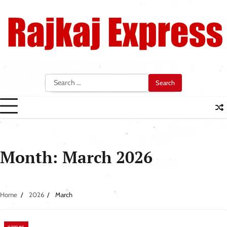
Skip
to
content
Search
for:
Month:
March 2026
Home
2026
March
games