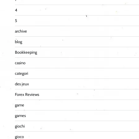
4
5
archive
blog
Bookkeeping
casino
categori
des jeux
Forex Reviews
game
games
giochi
gioco