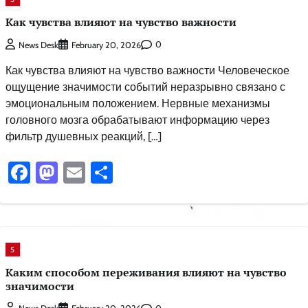
Как чувства влияют на чувство важности
0
News Desk
February 20, 2026
Как чувства влияют на чувство важности Человеческое
ощущение значимости событий неразрывно связано с
эмоциональным положением. Нервные механизмы
головного мозга обрабатывают информацию через
фильтр душевных реакций, […]
Facebook
Mastodon
Email
Share
5
Каким способом переживания влияют на чувство
значимости