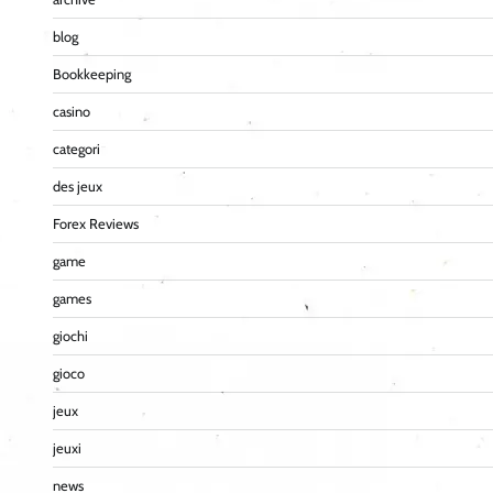
blog
Bookkeeping
casino
categori
des jeux
Forex Reviews
game
games
giochi
gioco
jeux
jeuxi
news