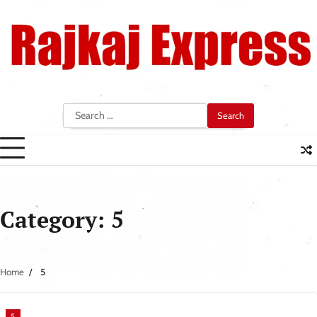
Skip
to
content
Search
for:
Category:
5
Home
5
5