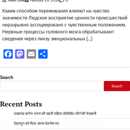
0
News Desk
February 20, 2026
Каким способом переживания влияют на чувство
значимости Людское восприятие ценности происшествий
неразрывно ассоциировано с чувственным положением.
Нервные процессы головного мозга обрабатывают
сведения через линзу эмоциональных […]
Facebook
Mastodon
Email
Share
Search
Search
Recent Posts
लखनऊ करेगा भारत की पहली महिला वॉलीबॉल लीग की मेज़बानी
देहरादून को मिला अपना वेलनेस घर