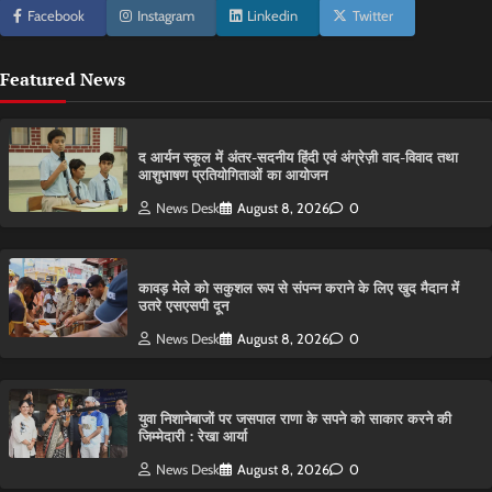
Facebook
Instagram
Linkedin
Twitter
Featured News
द आर्यन स्कूल में अंतर-सदनीय हिंदी एवं अंग्रेज़ी वाद-विवाद तथा
आशुभाषण प्रतियोगिताओं का आयोजन
News Desk
August 8, 2026
0
कावड़ मेले को सकुशल रूप से संपन्न कराने के लिए खुद मैदान में
उतरे एसएसपी दून
News Desk
August 8, 2026
0
युवा निशानेबाजों पर जसपाल राणा के सपने को साकार करने की
जिम्मेदारी : रेखा आर्या
News Desk
August 8, 2026
0