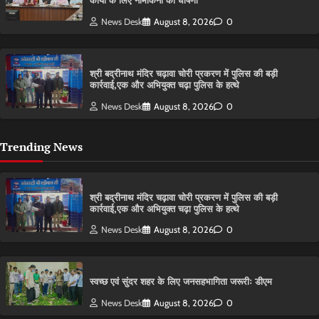
कार्यों के लिए नामांकनों की घोषणा
News Desk
August 8, 2026
0
श्री बद्रीनाथ मंदिर चढ़ावा चोरी प्रकरण में पुलिस की बड़ी
कार्रवाई,एक और अभियुक्त चढ़ा पुलिस के हत्थे
News Desk
August 8, 2026
0
Trending News
श्री बद्रीनाथ मंदिर चढ़ावा चोरी प्रकरण में पुलिस की बड़ी
कार्रवाई,एक और अभियुक्त चढ़ा पुलिस के हत्थे
News Desk
August 8, 2026
0
स्वच्छ एवं सुंदर शहर के लिए जनसहभागिता जरूरीः डीएम
News Desk
August 8, 2026
0