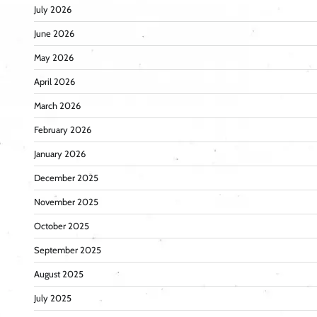
July 2026
June 2026
May 2026
April 2026
March 2026
February 2026
January 2026
December 2025
November 2025
October 2025
September 2025
August 2025
July 2025