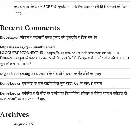
कांवड़ यात्रा के दौरान SDRF की मुस्तैदी, गंगा के तेज बहाव में फंसे 18 शिवभक्तों को किया
रेस्क्यू
Recent Comments
Brucekag
on
लोकसभा प्रत्याशी उमेश कुमार को यूआरपीए ने दिया समर्थन
https://as.uv.es/cgi-bin/AuthServer?
LOGOUT&RECONNECTURL=https://bizsiteo.in/junkodeschamps
on
बद्रीनाथ
विधानसभा उपचुनाव में पत्रकार नवल खाली ने जनता के निर्दलीय प्रत्याशी के तौर पर ठोकी ताल । 21
जून को होगा नामांकन।*
tz.goodinternet.org
on
टीएसआर के रोड शो में उमड़ा कार्यकर्ताओं का हुज़ूम
Danielbed
on
दुवाकोटी के पास खाई में गिरी सूमो गाडी, 02 की मौत, 11 घायल
Danielbed
on
कांग्रेस ने दो सीटों पर उम्मीदवार किए घोषित, हरिद्वार से वीरेंद्र रावत व नैनीताल से
प्रकाश जोशी के नाम पर लगाई मुहर
Archives
August 2026