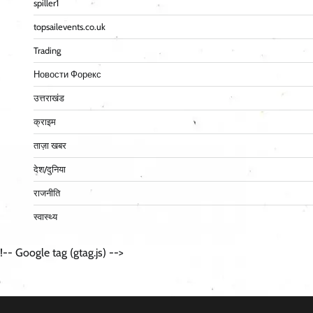
spiller1
topsailevents.co.uk
Trading
Новости Форекс
उत्तराखंड
क्राइम
ताज़ा खबर
देश/दुनिया
राजनीति
स्वास्थ्य
!-- Google tag (gtag.js) -->