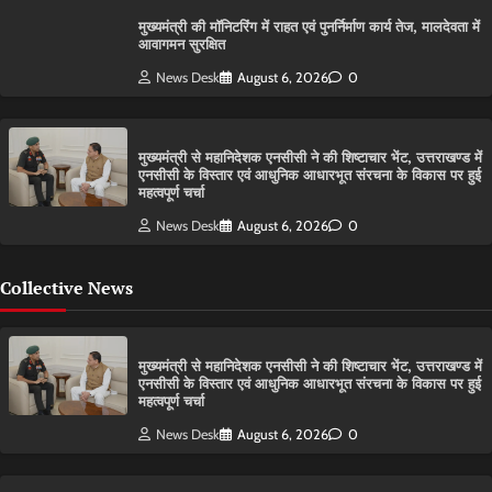
मुख्यमंत्री की मॉनिटरिंग में राहत एवं पुनर्निर्माण कार्य तेज, मालदेवता में
आवागमन सुरक्षित
News Desk
August 6, 2026
0
मुख्यमंत्री से महानिदेशक एनसीसी ने की शिष्टाचार भेंट, उत्तराखण्ड में
एनसीसी के विस्तार एवं आधुनिक आधारभूत संरचना के विकास पर हुई
महत्वपूर्ण चर्चा
News Desk
August 6, 2026
0
Collective News
मुख्यमंत्री से महानिदेशक एनसीसी ने की शिष्टाचार भेंट, उत्तराखण्ड में
एनसीसी के विस्तार एवं आधुनिक आधारभूत संरचना के विकास पर हुई
महत्वपूर्ण चर्चा
News Desk
August 6, 2026
0