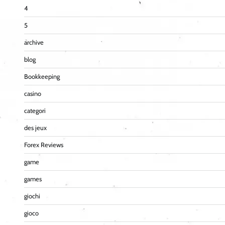
4
5
archive
blog
Bookkeeping
casino
categori
des jeux
Forex Reviews
game
games
giochi
gioco