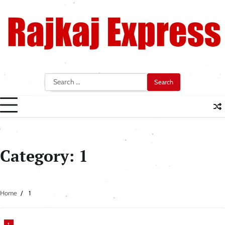
Skip
to
content
Search
for:
Category:
1
Home
1
1