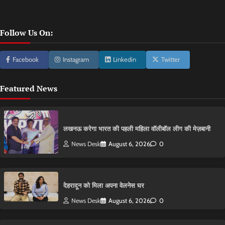
Follow Us On:
Facebook
Instagram
Linkedin
Twitter
Featured News
लखनऊ करेगा भारत की पहली महिला वॉलीबॉल लीग की मेज़बानी
News Desk
August 6, 2026
0
देहरादून को मिला अपना वेलनेस घर
News Desk
August 6, 2026
0