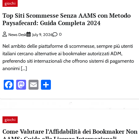
giochi
Top Siti Scommesse Senza AAMS con Metodo
Paysafecard: Guida Completa 2024
0
News Desk
July 9, 2026
Nel ambito delle piattaforme di scommesse, sempre più utenti
italiani cercano alternative ai bookmaker autorizzati ADM,
preferendo siti internazionali che offrono sistemi di pagamento
anonimi […]
Facebook
Mastodon
Email
Share
giochi
Come Valutare l’Affidabilità dei Bookmaker Non
AAMS: Guida alle Licenze Internazionali