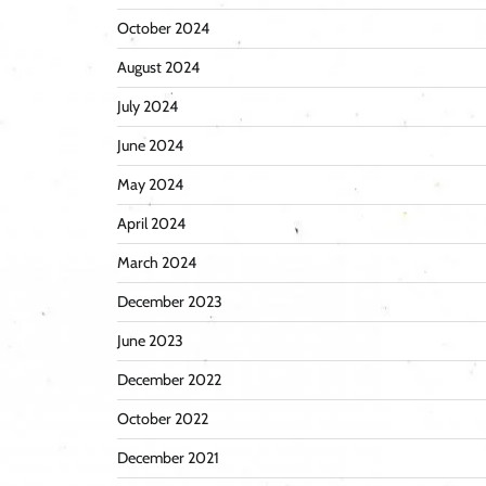
October 2024
August 2024
July 2024
June 2024
May 2024
April 2024
March 2024
December 2023
June 2023
December 2022
October 2022
December 2021