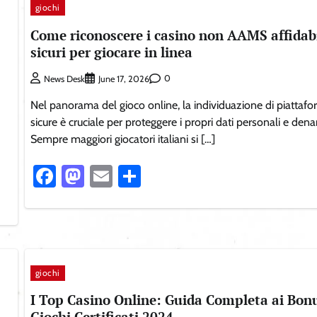
giochi
Come riconoscere i casino non AAMS affidabi
sicuri per giocare in linea
0
News Desk
June 17, 2026
Nel panorama del gioco online, la individuazione di piattaf
sicure è cruciale per proteggere i propri dati personali e dena
Sempre maggiori giocatori italiani si […]
Facebook
Mastodon
Email
Share
giochi
I Top Casino Online: Guida Completa ai Bon
Giochi Certificati 2024