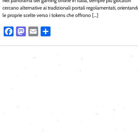
Nel panorama del gaming online in Italia, sempre più giocatori
cercano alternative ai tradizionali portali regolamentati, orientan
le proprie scelte verso i tokens che offrono […]
Facebook
Mastodon
Email
Share