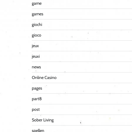
game
games
giochi
gioco
jeux
jeuxi
news
Online Casino
pages
part8
post
Sober Living
spellen