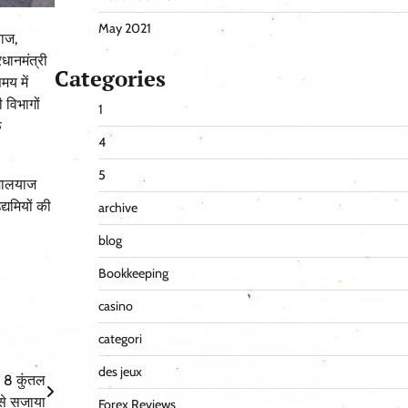
May 2021
ाज,
धानमंत्री
Categories
मय में
 विभागों
1
फ
4
5
िमालयाज
्यमियों की
archive
blog
Bookkeeping
casino
categori
des jeux
र 8 कुंतल
ं से सजाया
Forex Reviews