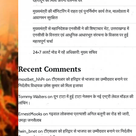
देहरादून को मिला अपना वेलनेस घर
मुख्यमंत्री की मॉनिटरिंग में राहत एवं पुनर्निर्माण कार्य तेज, मालदेवता में
आवागमन सुरक्षित
मुख्यमंत्री से महानिदेशक एनसीसी ने की शिष्टाचार भेंट, उत्तराखण्ड में
एनसीसी के विस्तार एवं आधुनिक आधारभूत संरचना के विकास पर हुई
महत्वपूर्ण चर्चा
24×7 अलर्ट मोड में रहें अधिकारी: मुख्य सचिव
Recent Comments
mostbet_hhPr
on
टीएसआर को हरिद्वार से भाजपा का उम्मीदवार बनाने पर
निर्दलीय विधायक उमेश कुमार को मिला इजाफा
Tommy Walters
on
दून टाटा में हुई टाटा नेक्सन के नई एन्ट्री लेवल मॉडल की
लांचिंग।
ErnestMooks
on
गढ़वाल लोकसभा प्रत्याशी अनिल बलूनी का रोड शो जारी,
उमड़ा जनसैलाब
1win_bnet
on
टीएसआर को हरिद्वार से भाजपा का उम्मीदवार बनाने पर निर्दलीय