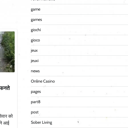
game
games
giochi
gioco
jeux
jeuxi
news
Online Casino
उफनते
pages
part8
post
विवार को
Sober Living
ने आई