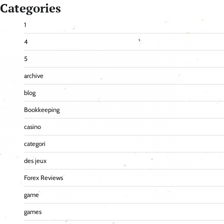
Categories
1
4
5
archive
blog
Bookkeeping
casino
categori
des jeux
Forex Reviews
game
games