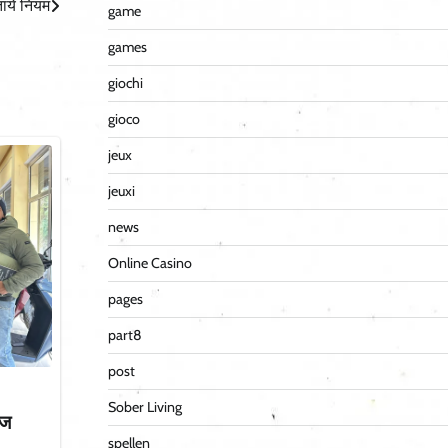
ाये नियम
game
games
giochi
gioco
jeux
jeuxi
news
Online Casino
pages
part8
post
Sober Living
ीज
spellen