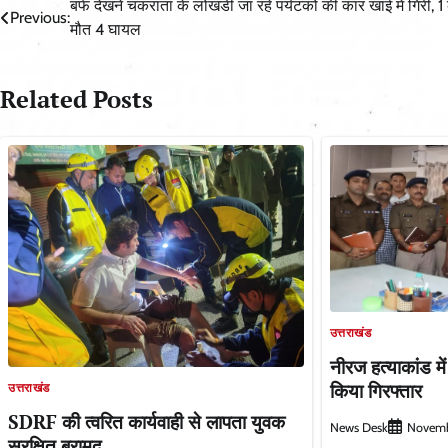
Post
बर्फ देखने चकराता के लोखंडी जा रहे पर्यटकों की कार खाई में गिरी, 1
Previous:
मौत 4 घायल
navigation
Related Posts
उत्तराखंड
नीरज हत्याकांड मे
किया गिरफ्तार
उत्तराखंड
SDRF की त्वरित कार्यवाही से लापता युवक
News Desk
Novemb
सुरक्षित बरामद