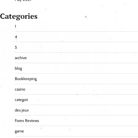
Categories
1
4
5
archive
blog
Bookkeeping
casino
categori
des jeux
Forex Reviews
game