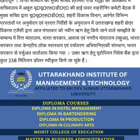
देहरादून । विगत सोमवार को मुख्य सचिव श्रीमती राधा रतूड़ी की अध्यक्षता में
सचिवालय में आहूत यू0यू0एस0डी0ए0 की हाई पावर स्क्रीनिंग कमेटी बैठक में
मुख्य सचिव द्वारा यू0यू0एस0डी0ए0, शहरी विकास विभाग, अतंर्गत विभिन्न
प्रस्तावों पर अनुमोदन एवं प्रदत्त निर्देशों के अनुपालन में उत्तराखण्ड शहरी क्षेत्र
विकास एजेंसी द्वारा आज मंगलवार को नवीन ऋण हेतु किये जाने वाले समझौते के
सम्बन्ध में वित्त मंत्रालय, भारत सरकार, आवास एवं नगरीय मंत्रालय (महुआ), भारत
सरकार तथा केन्द्रीय लोक स्वास्थय एवं पर्यावरण अभियान्त्रिकी संस्थान, भारत
सरकार से वर्चुअल वार्तालाप किया गया । उक्त ऋण हेतु यूरोपियन निवेश बैंक द्वारा
कुल 238 मिलियन डॉलर स्वीकृत किये जा चुके हैं।