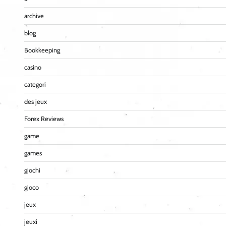
archive
blog
Bookkeeping
casino
categori
des jeux
Forex Reviews
game
games
giochi
gioco
jeux
jeuxi