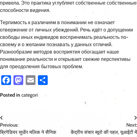
привела. Это практика углубляет собственные собственные
способности видения.
Терпимость к различиям в понимании не означает
отвержение от личных убеждений. Речь идёт о допущении
свободы иных индивидов воспринимать реальность по-
своему и о желании познавать у данных отличий.
Разнообразие методов восприятия обогащает наше
понимание реальности и открывает свежие перспективы
для преодоления бытовых проблем.
Facebook
Mastodon
Email
Share
Posted in
categori
Post
Previous:
Next:
navigation
ब्रिगेडियर सुधीर मलिक ने सैनिक
केंद्रीय संचार ब्यूरो की पहल, यूआईटी में