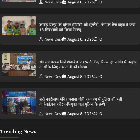
News Desk
August 8, 2026
0
कांवड़ यात्रा के दौरान SDRF की मुस्तैदी, गंगा के तेज बहाव में फंसे
18 शिवभक्तों को किया रेस्क्यू
News Desk
August 8, 2026
0
यंग उत्तराखंड सिने अवार्डस 2026 के लिए फिल्म एवं संगीत में उत्कृष्ट
कार्यों के लिए नामांकनों की घोषणा
News Desk
August 8, 2026
0
श्री बद्रीनाथ मंदिर चढ़ावा चोरी प्रकरण में पुलिस की बड़ी
कार्रवाई,एक और अभियुक्त चढ़ा पुलिस के हत्थे
News Desk
August 8, 2026
0
Trending News