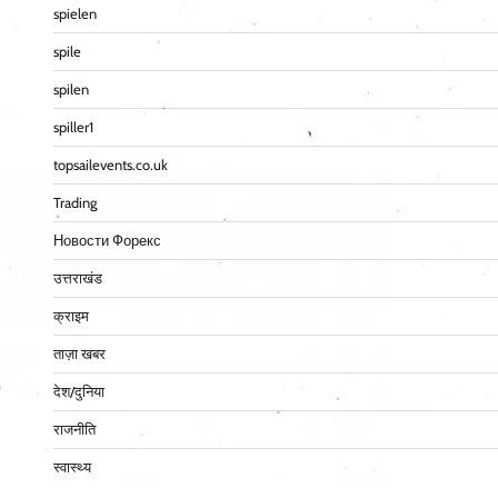
spielen
spile
spilen
spiller1
topsailevents.co.uk
Trading
Новости Форекс
उत्तराखंड
क्राइम
ताज़ा खबर
देश/दुनिया
राजनीति
स्वास्थ्य