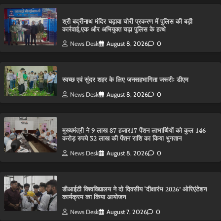
श्री बद्रीनाथ मंदिर चढ़ावा चोरी प्रकरण में पुलिस की बड़ी
कार्रवाई,एक और अभियुक्त चढ़ा पुलिस के हत्थे
News Desk
August 8, 2026
0
स्वच्छ एवं सुंदर शहर के लिए जनसहभागिता जरूरीः डीएम
News Desk
August 8, 2026
0
मुख्यमंत्री ने 9 लाख 87 हजार17 पेंशन लाभार्थियों को कुल 146
करोड़ रुपये 32 लाख की पेंशन राशि का किया भुगतान
News Desk
August 8, 2026
0
डीआईटी विश्वविद्यालय ने दो दिवसीय ‘दीक्षारंभ 2026’ ओरिएंटेशन
कार्यक्रम का किया आयोजन
News Desk
August 7, 2026
0