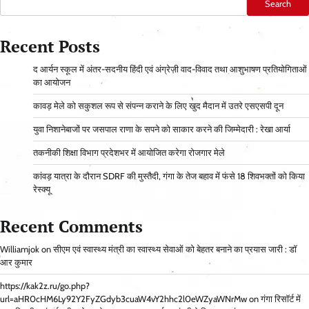
Search
Recent Posts
द आर्यन स्कूल में अंतर-सदनीय हिंदी एवं अंग्रेज़ी वाद-विवाद तथा आशुभाषण प्रतियोगिताओं
का आयोजन
कावड़ मेले को सकुशल रूप से संपन्न कराने के लिए खुद मैदान में उतरे एसएसपी दून
युवा निशानेबाजों पर जसपाल राणा के सपने को साकार करने की जिम्मेदारी : रेखा आर्या
तकनीकी शिक्षा विभाग प्रदेशभर में आयोजित करेगा रोजगार मेले
कांवड़ यात्रा के दौरान SDRF की मुस्तैदी, गंगा के तेज बहाव में फंसे 18 शिवभक्तों को किया
रेस्क्यू
Recent Comments
Williamjok
on
सीएम एवं स्वास्थ्य मंत्री का स्वास्थ्य सेवाओं को बेहतर बनाने का प्रयास जारी : डॉ
आर कुमार
https://kak2z.ru/go.php?
url=aHR0cHM6Ly92Y2FyZGdyb3cuaW4vY2hhc2l0eWZyaWNrMw
on
गंगा रिसॉर्ट में