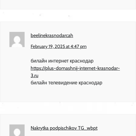
beelinekrasnodarcah
February 19, 2025 at 4:47 pm
билайн интернет краснодар
https://plus-domashnij-internet-krasnodar-
3.ru
билайн телевидение краснодар
Nakrytka podpischikov TG_wbpt