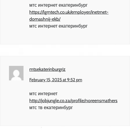
мтс интернет екатеринбург
https://lgmtech.co.uk/employer/inetrnet-
domashnij-ekb/
мтс интернет екатеринбург
mtsekaterinburgriz
February 15, 2025 at 9:52 pm
мтс интернет
http://jobjungle.co.za/profile/noreensmathers
мтс тв екатеринбург