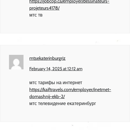
https://jobcop.ca/employer/dessinateurs-
projeteurs4178/
мтс тв
mtsekaterinburgriz
February 14, 2025 at 12:12 am
мтс тарифы на интернет
https://kaiftravels.com/employer/inetrnet-
domashnij-ekb-2/
мтс телевидение екатеринбург