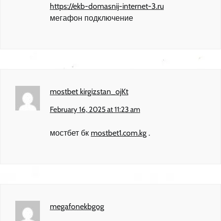
https://ekb-domasnij-internet-3.ru
мегафон подключение
mostbet kirgizstan_ojKt
February 16, 2025 at 11:23 am
мостбет бк
mostbet1.com.kg
.
megafonekbgog