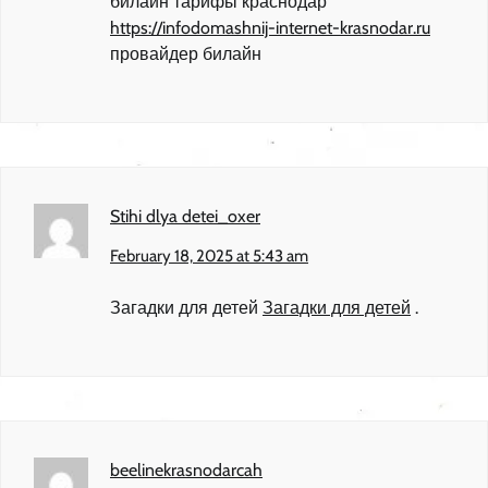
билайн тарифы краснодар
https://infodomashnij-internet-krasnodar.ru
провайдер билайн
Stihi dlya detei_oxer
February 18, 2025 at 5:43 am
Загадки для детей
Загадки для детей
.
beelinekrasnodarcah