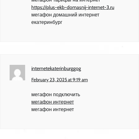
https://plus-ekb-domasnij-internet-3.ru
мегафон домашний интернет
екатеринбург
internetekaterinburggog
February 23, 2025 at 9:19 am
мегафон подключить
мегафон интернет
мегафон интернет