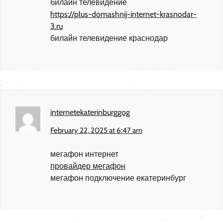
билайн телевидение
https://plus-domashnij-internet-krasnodar-
3.ru
билайн телевидение краснодар
internetekaterinburggog
February 22, 2025 at 6:47 am
мегафон интернет
провайдер мегафон
мегафон подключение екатеринбург