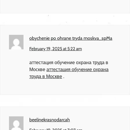
obychenie po ohrane tryda moskva_spMa
February 19, 2025 at 5:22 am
аттестация обучение охрана труда в
Москве
аттестация обучение охрана
труда в Москве
.
beelinekrasnodarcah