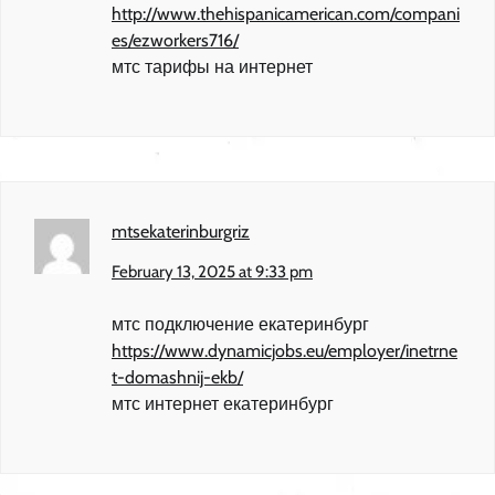
http://www.thehispanicamerican.com/compani
es/ezworkers716/
мтс тарифы на интернет
mtsekaterinburgriz
February 13, 2025 at 9:33 pm
мтс подключение екатеринбург
https://www.dynamicjobs.eu/employer/inetrne
t-domashnij-ekb/
мтс интернет екатеринбург