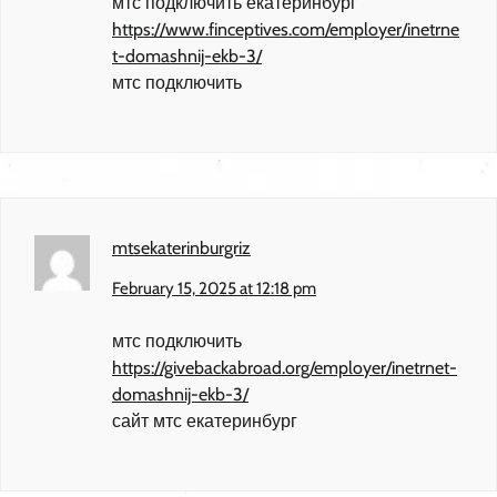
мтс подключить екатеринбург
https://www.finceptives.com/employer/inetrne
t-domashnij-ekb-3/
мтс подключить
mtsekaterinburgriz
February 15, 2025 at 12:18 pm
мтс подключить
https://givebackabroad.org/employer/inetrnet-
domashnij-ekb-3/
сайт мтс екатеринбург