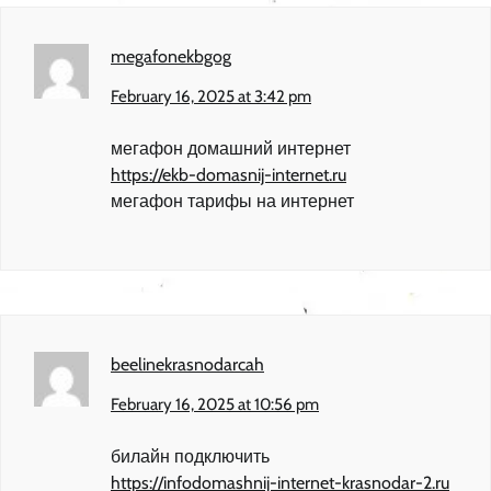
megafonekbgog
February 16, 2025 at 3:42 pm
мегафон домашний интернет
https://ekb-domasnij-internet.ru
мегафон тарифы на интернет
beelinekrasnodarcah
February 16, 2025 at 10:56 pm
билайн подключить
https://infodomashnij-internet-krasnodar-2.ru