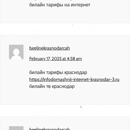
билайн тарифы на интернет
beelinekrasnodarcah
February 17, 2025 at 4:58 am
билайн тарифы краснодар
https://infodomashnij-internet-krasnodar-3.ru
билайн тв краснодар
beelinekrasnodarcah