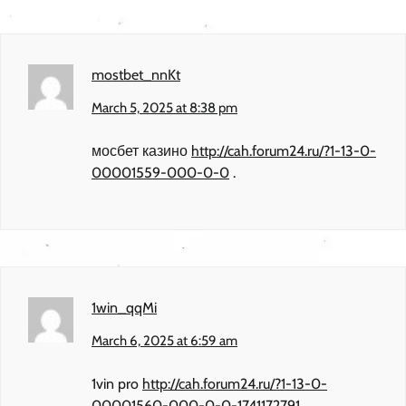
mostbet_nnKt
March 5, 2025 at 8:38 pm
мосбет казино
http://cah.forum24.ru/?1-13-0-
00001559-000-0-0
.
1win_qqMi
March 6, 2025 at 6:59 am
1vin pro
http://cah.forum24.ru/?1-13-0-
00001560-000-0-0-1741172791
.