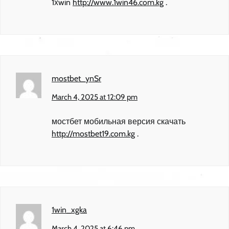
1хwin
http://www.1win46.com.kg
.
mostbet_ynSr
March 4, 2025 at 12:09 pm
мостбет мобильная версия скачать
http://mostbet19.com.kg
.
1win_xgka
March 4, 2025 at 6:46 pm