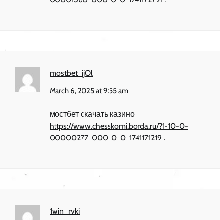
mostbet_jjOl
March 6, 2025 at 9:55 am
мостбет скачать казино
https://www.chesskomi.borda.ru/?1-10-0-
00000277-000-0-0-1741171219
.
1win_rvki