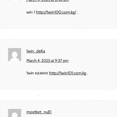
win 1
http://1win100.com.kg/
.
1win_deKa
March 4, 2025 at 9:37 pm
1win казино
http://1win101.com.kg
.
mostbet_nuEl