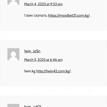
March 4, 2025 at 9:53 pm
1 вин скачать
https://mostbet21.com.kg/
.
1win_iqSn
March 5, 2025 at 6:46 am
1win.kg
http://1win42.com.kg/
.
1win_xdOl