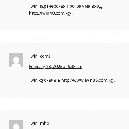
1win партнерская программа вход
http://1win40.com.kg/
.
1win_cdml
February 28, 2025 at 5:38 am
1win kg скачать
http://www.1win35.com.kg
.
1win_mhol