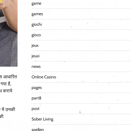
game
games
giochi
gioco
jeux
jeuxi
news
ेंस आधारित
Online Casino
गया है,
pages
्ध कराये
part8
post
 में उनकी
 की
Sober Living
spellen