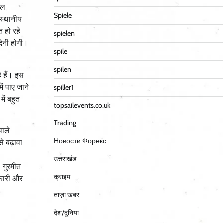
हल
Spiele
 स्थानीय
 हो रहे
spielen
देनी होगी।
spile
spilen
े हैं। इस
ं पाए जाने
spiller1
में बहुत
topsailevents.co.uk
Trading
वाले
Новости Форекс
 से बढ़ावा
उत्तराखंड
 गुरमीत
क्राइम
िकारी और
ताज़ा खबर
देश/दुनिया