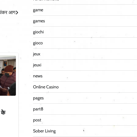
game
भयंकर आग
games
giochi
gioco
jeux
jeuxi
news
Online Casino
pages
part8
 के
post
Sober Living