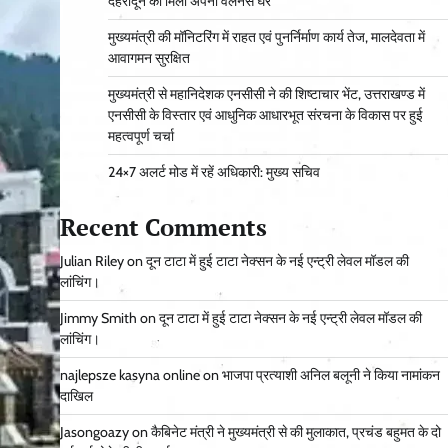
देहरादून को मिला अपना वेलनेस घर
मुख्यमंत्री की मॉनिटरिंग में राहत एवं पुनर्निर्माण कार्य तेज, मालदेवता में
आवागमन सुरक्षित
मुख्यमंत्री से महानिदेशक एनसीसी ने की शिष्टाचार भेंट, उत्तराखण्ड में
एनसीसी के विस्तार एवं आधुनिक आधारभूत संरचना के विकास पर हुई
महत्वपूर्ण चर्चा
24×7 अलर्ट मोड में रहें अधिकारी: मुख्य सचिव
Recent Comments
Julian Riley
on
दून टाटा में हुई टाटा नेक्सन के नई एन्ट्री लेवल मॉडल की
लांचिंग।
Jimmy Smith
on
दून टाटा में हुई टाटा नेक्सन के नई एन्ट्री लेवल मॉडल की
लांचिंग।
najlepsze kasyna online
on
भाजपा प्रत्याशी अनिल बलूनी ने किया नामांकन
दाखिल
Jasongoazy
on
कैबिनेट मंत्री ने मुख्यमंत्री से की मुलाकात, प्रचंड बहुमत के दो