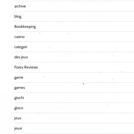
archive
blog
Bookkeeping
casino
categori
des jeux
Forex Reviews
game
games
giochi
gioco
jeux
jeuxi