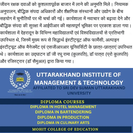
जीवन रक्षक दवाओं को कुशलतापूर्वक बाजार में लाने की अनुमति मिले। नियामक
अनुपालन, बौद्धिक संपदा अधिकारों और शैक्षणिक संस्थानों और उद्योग के बीच
सहयोग में चुनौतियों पर भी चर्चा की गई। कार्यशाला में नवाचार को बढ़ावा देने और
बौद्धिक संपदा की सुरक्षा में आईपीआर की महत्वपूर्ण भूमिका पर प्रकाश डाला गया।
कार्यशाला में देहरादून के विभिन्न महाविद्यालयों एवं विश्वविद्यालयों से प्रतिभागी
उपस्थित थे, जिनमें मुख्य रूप से सिद्धार्थ इंस्टीट्यूट ऑफ फार्मेसी, अल्पाइन
इंस्टीट्यूट ऑफ मैनेजमेंट एवं एसजीआरआर यूनिवर्सिटी के छात्र-छात्राएं उपस्थित
थे। कार्यशाला का उद्घाटन डॉ जी रघु रामा (कुलपति), डॉ पात्रा (प्रो कुलपति)
और रजिस्ट्रार (डॉ सैमुअल) द्वारा किया गया।