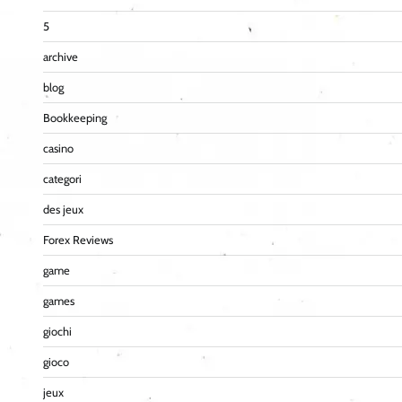
5
archive
blog
Bookkeeping
casino
categori
des jeux
Forex Reviews
game
games
giochi
gioco
jeux