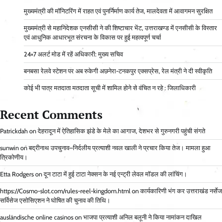
मुख्यमंत्री की मॉनिटरिंग में राहत एवं पुनर्निर्माण कार्य तेज, मालदेवता में आवागमन सुरक्षित
मुख्यमंत्री से महानिदेशक एनसीसी ने की शिष्टाचार भेंट, उत्तराखण्ड में एनसीसी के विस्तार
एवं आधुनिक आधारभूत संरचना के विकास पर हुई महत्वपूर्ण चर्चा
24×7 अलर्ट मोड में रहें अधिकारी: मुख्य सचिव
बनबसा रेलवे स्टेशन पर अब रुकेगी अछनेरा-टनकपुर एक्सप्रेस, रेल मंत्री ने दी स्वीकृति
कोई भी पात्र मतदाता मतदाता सूची में शामिल होने से वंचित न रहे : जिलाधिकारी
Recent Comments
Patrickdah
on
देहरादून में ऐतिहासिक झंडे के मेले का आगाज, देशभर से गुरुनगरी पहुंची संगते
sunwin
on
बद्रीनाथ उपचुनाव–निर्दलीय प्रत्याशी नवल खाली ने प्रचार किया तेज। मामला हुआ
त्रिकोणीय।
Etta Rodgers
on
दून टाटा में हुई टाटा नेक्सन के नई एन्ट्री लेवल मॉडल की लांचिंग।
https://Cosmo-slot.com/rules-reel-kingdom.html
on
कार्यकारिणी भंग कर उत्तराखंड नर्सेज
सर्विसेज एसोसिएशन ने घोषित की चुनाव की तिथि।
ausländische online casinos
on
भाजपा प्रत्याशी अनिल बलूनी ने किया नामांकन दाखिल