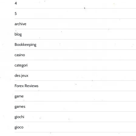
4
5
archive
blog
Bookkeeping
casino
categori
des jeux
Forex Reviews
game
games
giochi
gioco