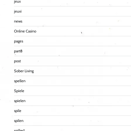
jeux
jeuxi
news
Online Casino
pages
part8
post
Sober Living
spellen
Spiele
spielen
spile
spilen
spiller1