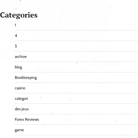
Categories
1
4
5
archive
blog
Bookkeeping
casino
categori
des jeux
Forex Reviews
game