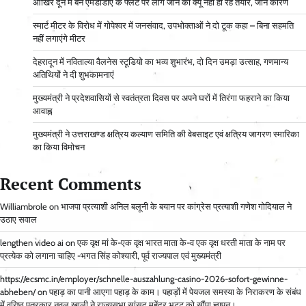
आ​खिर दून में बने एमडीडीए के फ्लैट पर लोग जाने को क्यू नहीं हो रहे तैयार, जानें कारण
स्मार्ट मीटर के विरोध में गोपेश्वर में जनसंवाद, उपभोक्ताओं ने दो टूक कहा – बिना सहमति
नहीं लगाएंगे मीटर
देहरादून में नविताल्या वैलनेस स्टूडियो का भव्य शुभारंभ, दो दिन उमड़ा उत्साह, गणमान्य
अतिथियों ने दी शुभकामनाएं
मुख्यमंत्री ने प्रदेशवासियों से स्वतंत्रता दिवस पर अपने घरों में तिरंगा फहराने का किया
आवाह्न
मुख्यमंत्री ने उत्तराखण्ड क्षत्रिय कल्याण समिति की वेबसाइट एवं क्षत्रिय जागरण स्मारिका
का किया विमोचन
Recent Comments
Williambrole
on
भाजपा प्रत्याशी अनिल बलूनी के बयान पर कांग्रेस प्रत्याशी गणेश गोदियाल ने
उठाए सवाल
lengthen video ai
on
एक वृक्ष मां के-एक वृक्ष भारत माता के-व एक वृक्ष धरती माता के नाम पर
प्रत्येक को लगाना चाहिए -भगत सिंह कोश्यारी, पूर्व राज्यपाल एवं मुख्यमंत्री
https://ecsmc.in/employer/schnelle-auszahlung-casino-2026-sofort-gewinne-
abheben/
on
पहाड़ का पानी आएगा पहाड़ के काम। पहाड़ों में पेयजल समस्या के निराकरण के संबंध
में वरिष्ठ पत्रकार नवल खाली ने राज्यसभा सांसद महेंद्र भट्ट को सौंपा ज्ञापन।