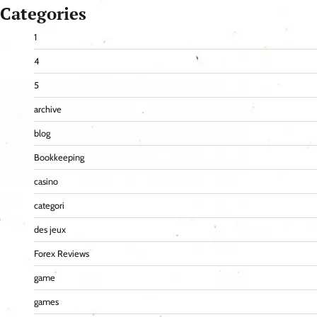
Categories
1
4
5
archive
blog
Bookkeeping
casino
categori
des jeux
Forex Reviews
game
games