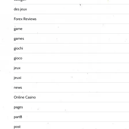
des jeux
Forex Reviews
game
games
giochi
gioco
jeux
jeuxi
news
Online Casino
pages
part8
post