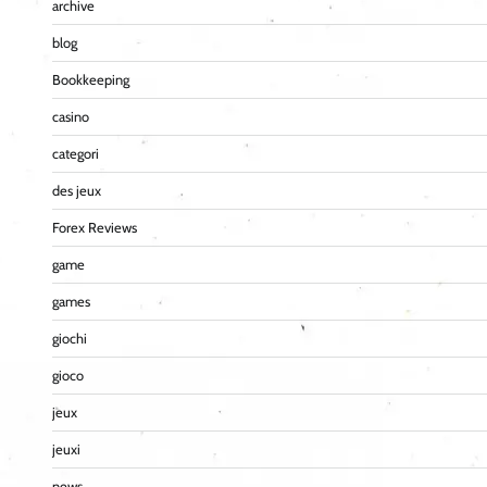
archive
blog
Bookkeeping
casino
categori
des jeux
Forex Reviews
game
games
giochi
gioco
jeux
jeuxi
news