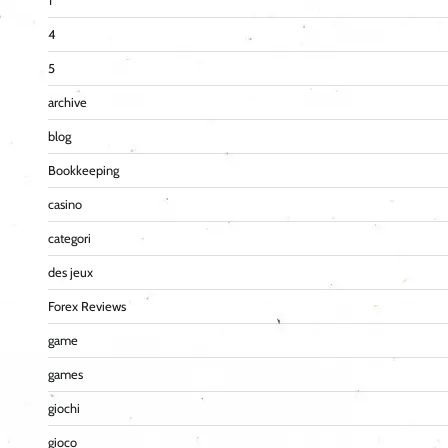
1
4
5
archive
blog
Bookkeeping
casino
categori
des jeux
Forex Reviews
game
games
giochi
gioco