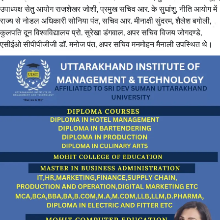
उपाध्यक्ष सेतु आयोग राजशेखर जोशी, प्रमुख सचिव आर. के सुधांशु, नीति आयोग में
राज्य से नोडल अधिकारी सोनिया पंत, सचिव आर. मीनाक्षी सुंदरम, शैलेश बगोली,
कुलपति दून विश्वविद्यालय प्रो. सुरेखा डंगवाल, अपर सचिव विजय जोगदण्डे,
एसीईओ सीपीपीजीजी डॉ. मनोज पंत, अपर सचिव मनमोहन मैनाली उपस्थित थे।