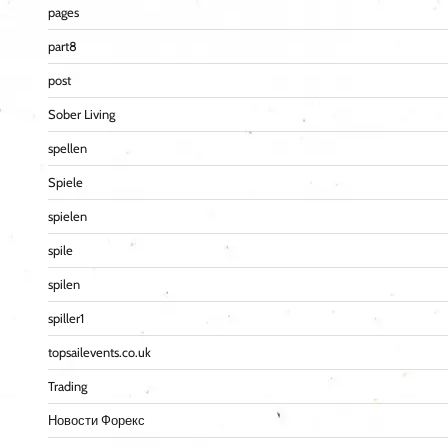
pages
part8
post
Sober Living
spellen
Spiele
spielen
spile
spilen
spiller1
topsailevents.co.uk
Trading
Новости Форекс