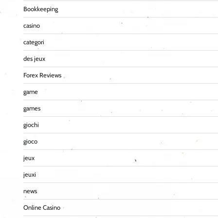
Bookkeeping
casino
categori
des jeux
Forex Reviews
game
games
giochi
gioco
jeux
jeuxi
news
Online Casino