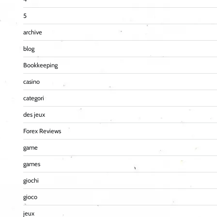
5
archive
blog
Bookkeeping
casino
categori
des jeux
Forex Reviews
game
games
giochi
gioco
jeux