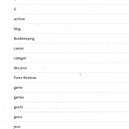
5
archive
blog
Bookkeeping
casino
categori
des jeux
Forex Reviews
game
games
giochi
gioco
jeux