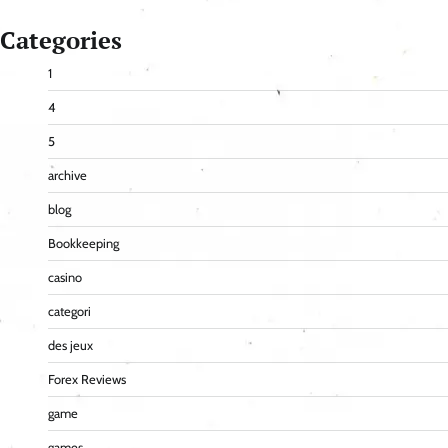
Categories
1
4
5
archive
blog
Bookkeeping
casino
categori
des jeux
Forex Reviews
game
games