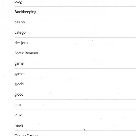
blog
Bookkeeping
casino
categori
des jeux
Forex Reviews
game
games
giochi
gioco
jeux
jeuxi
news
Online Casino