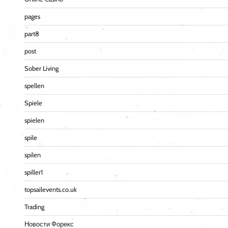
pages
part8
post
Sober Living
spellen
Spiele
spielen
spile
spilen
spiller1
topsailevents.co.uk
Trading
Новости Форекс