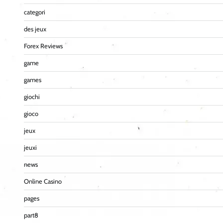
categori
des jeux
Forex Reviews
game
games
giochi
gioco
jeux
jeuxi
news
Online Casino
pages
part8