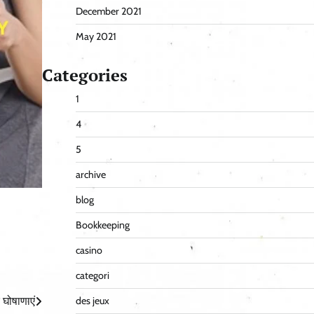
December 2021
May 2021
Categories
1
4
5
archive
blog
Bookkeeping
casino
categori
 घोषाणाएं
des jeux