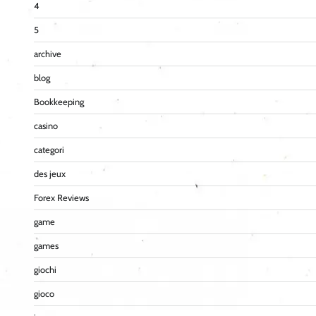
4
5
archive
blog
Bookkeeping
casino
categori
des jeux
Forex Reviews
game
games
giochi
gioco