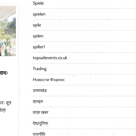
Spiele
spielen
spile
spilen
spiller1
topsailevents.co.uk
Trading
लाभः
Новости Форекс
उत्तराखंड
क्राइम
रः दून
ंत्र
ताज़ा खबर
देश/दुनिया
राजनीति