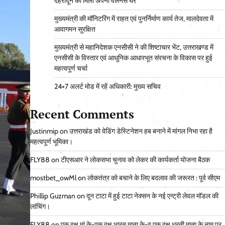
देहरादून को मिला अपना वेलनेस घर
मुख्यमंत्री की मॉनिटरिंग में राहत एवं पुनर्निर्माण कार्य तेज, मालदेवता में
आवागमन सुरक्षित
मुख्यमंत्री से महानिदेशक एनसीसी ने की शिष्टाचार भेंट, उत्तराखण्ड में
एनसीसी के विस्तार एवं आधुनिक आधारभूत संरचना के विकास पर हुई
महत्वपूर्ण चर्चा
24×7 अलर्ट मोड में रहें अधिकारी: मुख्य सचिव
Recent Comments
Justinmip
on
उत्तराखंड को वेडिंग डेस्टिनेशन हब बनाने में मांगल निभा रहा है
महत्वपूर्ण भूमिका।
FLY88
on
टीएसआर ने लोकसभा चुनाव को लेकर की कार्यकर्ता योजना बैठक
mostbet_owMl
on
लोकतंत्र को बचाने के लिए बदलाव की जरूरत : पूर्व सीएम
Phillip Guzman
on
दून टाटा में हुई टाटा नेक्सन के नई एन्ट्री लेवल मॉडल की
लांचिंग।
FLY88
on
एक वृक्ष मां के-एक वृक्ष भारत माता के-व एक वृक्ष धरती माता के नाम पर