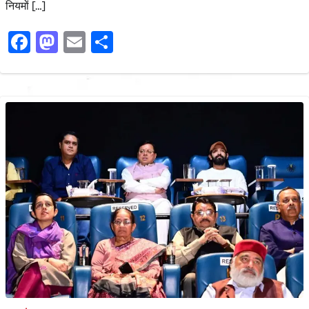
नियमों […]
Facebook
Mastodon
Email
Share