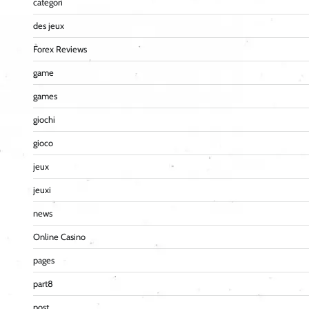
categori
des jeux
Forex Reviews
game
games
giochi
gioco
jeux
jeuxi
news
Online Casino
pages
part8
post