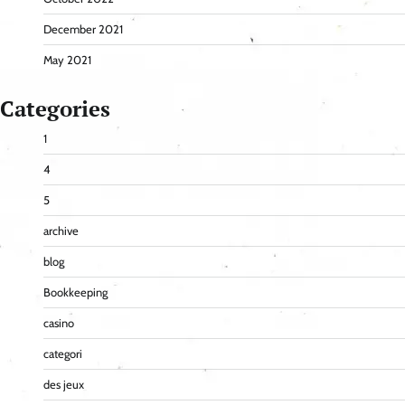
December 2021
May 2021
Categories
1
4
5
archive
blog
Bookkeeping
casino
categori
des jeux