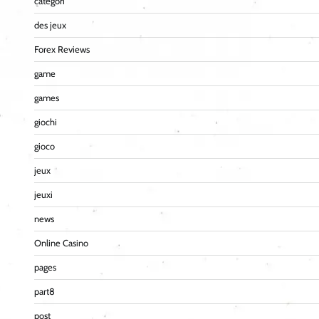
categori
des jeux
Forex Reviews
game
games
giochi
gioco
jeux
jeuxi
news
Online Casino
pages
part8
post