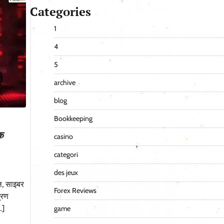
Categories
1
4
5
archive
blog
Bookkeeping
एक
casino
categori
des jeux
ल, साइबर
Forex Reviews
्रण
…]
game