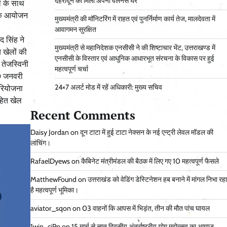
देहरादून को मिला अपना वेलनेस घर
ों के साथ
ं के आयोजन
मुख्यमंत्री की मॉनिटरिंग में राहत एवं पुनर्निर्माण कार्य तेज, मालदेवता में
आवागमन सुरक्षित
 सिंह ने
मुख्यमंत्री से महानिदेशक एनसीसी ने की शिष्टाचार भेंट, उत्तराखण्ड में
 खेलों की
एनसीसी के विस्तार एवं आधुनिक आधारभूत संरचना के विकास पर हुई
 तेजस्विनी
महत्वपूर्ण चर्चा
10 जनवरी
24×7 अलर्ट मोड में रहें अधिकारी: मुख्य सचिव
रियोजना
हित खेल
Recent Comments
Daisy Jordan
on
दून टाटा में हुई टाटा नेक्सन के नई एन्ट्री लेवल मॉडल की
लांचिंग।
RafaelDyews
on
कैबिनेट मंत्रीमंडल की बैठक में लिए गए 10 महत्वपूर्ण फैसले
MatthewFound
on
उत्तराखंड को वेडिंग डेस्टिनेशन हब बनाने में मांगल निभा रहा
है महत्वपूर्ण भूमिका।
aviator_sqon
on
03 वाहनों कि आपस में भिड़ंत, तीन की मौत पांच घायल
1win_cjPn
on
15 मार्च से सात दिवसीय अंतर्राष्ट्रीय योग महोत्सव का आगाज़