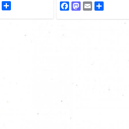
ook
stodon
Email
Share
Facebook
Mastodon
Email
Share