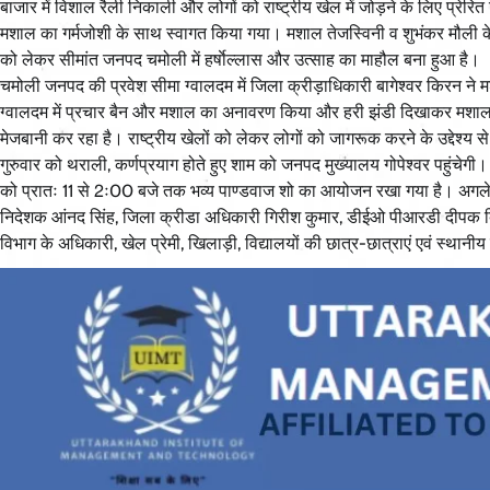
बाजार में विशाल रैली निकाली और लोगों को राष्ट्रीय खेल में जोड़ने के लिए प्रेरित
मशाल का गर्मजोशी के साथ स्वागत किया गया। मशाल तेजस्विनी व शुभंकर मौली के सा
को लेकर सीमांत जनपद चमोली में हर्षाेल्लास और उत्साह का माहौल बना हुआ है।
चमोली जनपद की प्रवेश सीमा ग्वालदम में जिला क्रीड़ाधिकारी बागेश्वर किरन ने
ग्वालदम में प्रचार बैन और मशाल का अनावरण किया और हरी झंडी दिखाकर मशाल रै
मेजबानी कर रहा है। राष्ट्रीय खेलों को लेकर लोगों को जागरूक करने के उद्देश्य
गुरुवार को थराली, कर्णप्रयाग होते हुए शाम को जनपद मुख्यालय गोपेश्वर पहुंचेगी। 
को प्रातः 11 से 2ः00 बजे तक भव्य पाण्डवाज शो का आयोजन रखा गया है। अगल
निदेशक आंनद सिंह, जिला क्रीडा अधिकारी गिरीश कुमार, डीईओ पीआरडी दीपक बिष्
विभाग के अधिकारी, खेल प्रेमी, खिलाड़ी, विद्यालयों की छात्र-छात्राएं एवं स्थान