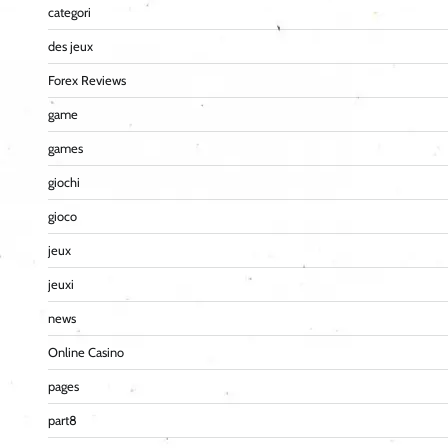
categori
des jeux
Forex Reviews
game
games
giochi
gioco
jeux
jeuxi
news
Online Casino
pages
part8