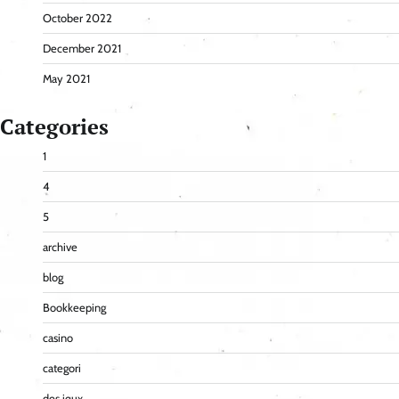
October 2022
December 2021
May 2021
Categories
1
4
5
archive
blog
Bookkeeping
casino
categori
des jeux