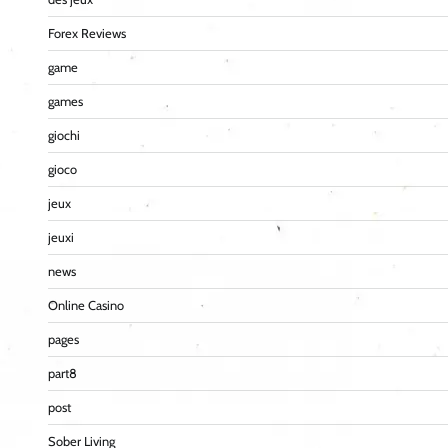
Forex Reviews
game
games
giochi
gioco
jeux
jeuxi
news
Online Casino
pages
part8
post
Sober Living